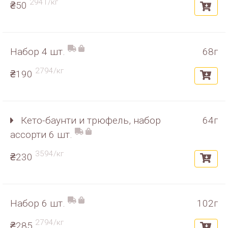
2941/кг
₴50
Набор 4 шт.
68г
2794/кг
₴190
Кето-баунти и трюфель, набор
64г
ассорти 6 шт.
3594/кг
₴230
Набор 6 шт.
102г
2794/кг
₴285