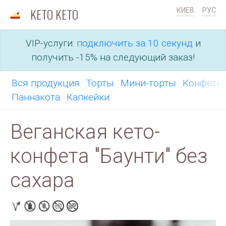
KETO KETO
КИЕВ
РУС
VIP-услуги:
подключить за 10 секунд
и
получить -15% на следующий заказ!
Вся продукция
Торты
Мини-торты
Конфет
Паннакота
Капкейки
Веганская кето-
конфета "Баунти" без
сахара