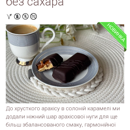
без сахара
НОВИНКА
До хрусткого арахісу в солоній карамелі ми
додали ніжний шар арахісової нуги для ще
більш збалансованого смаку, гармонійної