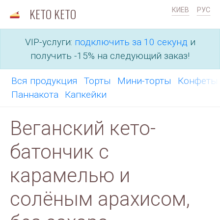
KETO KETO
КИЕВ
РУС
VIP-услуги:
подключить за 10 секунд
и
получить -15% на следующий заказ!
Вся продукция
Торты
Мини-торты
Конфет
Паннакота
Капкейки
Веганский кето-
батончик с
карамелью и
солёным арахисом,