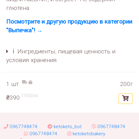
глютена.
Посмотрите и другую продукцию в категории
"Выпечка"! →
ℹ️ Ингредиенты, пищевая ценность и
условия хранения
1 шт.
200г
1950/кг
₴390
0967748474
ketoketo_bot
0967748474
0967748474
ketoketobakery