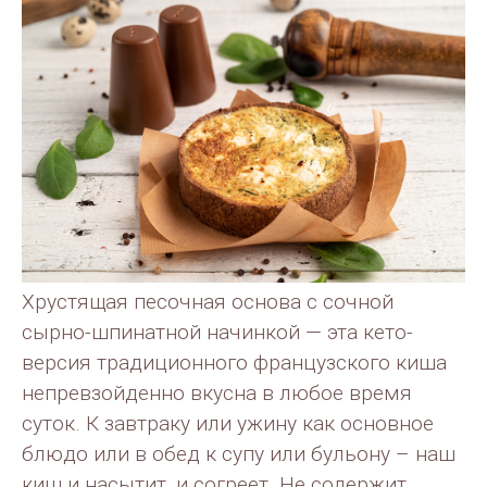
Хрустящая песочная основа с сочной
сырно-шпинатной начинкой — эта кето-
версия традиционного французского киша
непревзойденно вкусна в любое время
суток. К завтраку или ужину как основное
блюдо или в обед к супу или бульону – наш
киш и насытит, и согреет. Не содержит