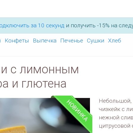
одключить за 10 секунд
и получить -15% на след
ы
Конфеты
Выпечка
Печенье
Сушки
Хлеб
ни с лимонным
ра и глютена
Небольшой, 
НОВИНКА
чизкейк с л
нежной слив
цитрусовой 