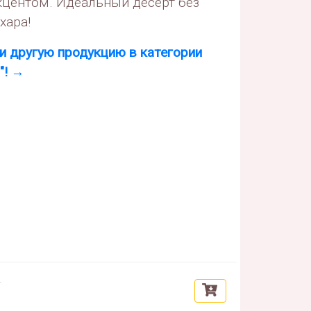
центом. Идеальный десерт без
хара!
и другую продукцию в категории
"! →
г