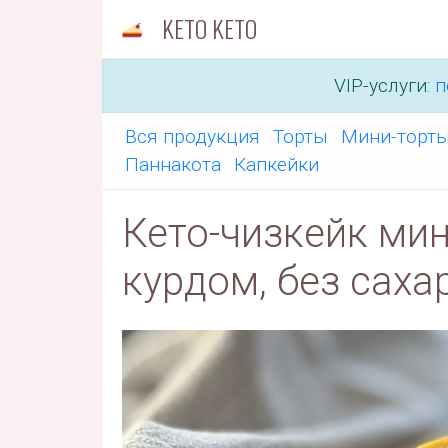
KETO KETO
VIP-услуги:
п
Вся продукция
Торты
Мини-торт
Паннакота
Капкейки
Кето-чизкейк ми
курдом, без саха