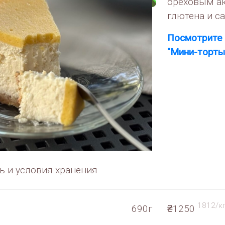
ореховым ак
глютена и са
Посмотрите 
"Мини-торты
ь и условия хранения
1812/к
690г
₴1250