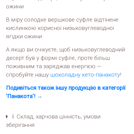
ожини.
В міру солодке вершкове суфле відтінене
кислинкою корисної низьковуглеводної
ягідки ожини.
А якщо ви очікуєте, щоб низьковуглеводний
десерт був у формі суфле, проте більш
поживним та заряджав енергією —
спробуйте нашу
шоколадну кето-панакоту
!
Подивiться також іншу продукцію в категорії
'Панакота'! →
ℹ️ Склад, харчова цінність, умови
зберігання