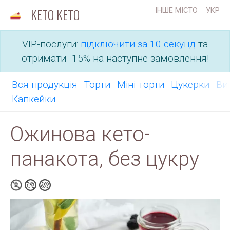
KETO KETO
ІНШЕ МІСТО
УКР
VIP-послуги:
підключити за 10 секунд
та
отримати -15% на наступне замовлення!
Вся продукція
Торти
Міні-торти
Цукерки
Ви
Капкейки
Ожинова кето-
панакота, без цукру