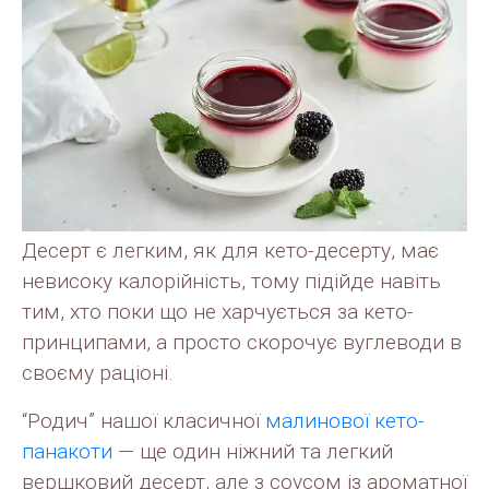
Десерт є легким, як для кето-десерту, має
невисоку калорійність, тому підійде навіть
тим, хто поки що не харчується за кето-
принципами, а просто скорочує вуглеводи в
своєму раціоні.
“Родич” нашої класичної
малинової кето-
панакоти
— ще один ніжний та легкий
вершковий десерт, але з соусом із ароматної