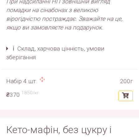
При надсиланні НП зовнішній вигляд
помадки на сінабонах з великою
вірогідністю постраждає. Зважайте на це,
якщо ви замовляєте на подарунок.
ℹ️ Склад, харчова цінність, умови
зберігання
Набір 4 шт.
200г
1850/кг
₴370
Кето-мафін, без цукру і