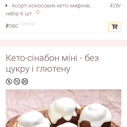
Асорті кокосових кето-мафінів,
428г
набір 6 шт.
1355/кг
₴580
Кето-сінабон міні - без
цукру і глютену