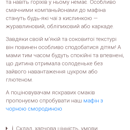
та навiть горiхiв у ньому немає. Особливо
смачними компаньйонами до мафіна
стануть будь-які чаї з кислинкою —
журавлиновий, обліпиховий або каркаде.
Завдяки своїй м’якій та соковитої текстурі
він повинен особливо сподобатися дітям! А
мами тим часом будуть спокійні та впевнені,
що дитина отримала солоденьке без
зайвого навантаження цукром або
глютеном.
А поціновувачам яскравих смаків
пропонуємо спробувати наш
мафін з
чорною смородиною
ℹ️ Склад, харчова цінність, умови