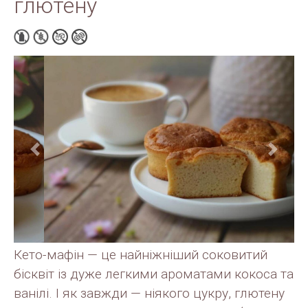
глютену
Previous
Next
Кето-мафін — це найніжніший соковитий
бісквіт із дуже легкими ароматами кокоса та
ванілі. І як завжди — нiякого цукру, глютену