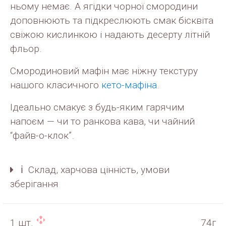
ньому немає. А ягідки чорної смородини
доповнюють та підкреслюють смак бісквіта
свіжою кислинкою і надають десерту літній
фльор.
Смородиновий мафін має ніжну текстуру
нашого класичного
кето-мафіна
.
Ідеально смакує з будь-яким гарячим
напоєм — чи то ранкова кава, чи чайний
“файв-о-клок”.
ℹ️ Склад, харчова цінність, умови
зберігання
1 шт.
74г