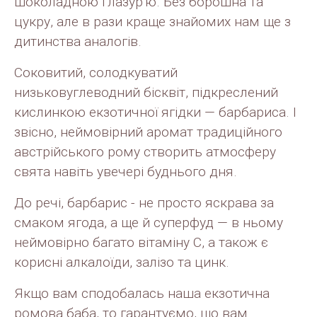
шоколадною глазур‘ю. Без борошна та
цукру, але в рази краще знайомих нам ще з
дитинства аналогів.
Соковитий, солодкуватий
низьковуглеводний бісквіт, підкреслений
кислинкою екзотичної ягідки — барбариса. І
звісно, неймовірний аромат традиційного
австрійського рому створить атмосферу
свята навіть увечері буднього дня.
До речі, барбарис - не просто яскрава за
смаком ягода, а ще й суперфуд — в ньому
неймовірно багато вітаміну C, а також є
корисні алкалоїди, залізо та цинк.
Якщо вам сподобалась наша екзотична
ромова баба, то гарантуємо, що вам