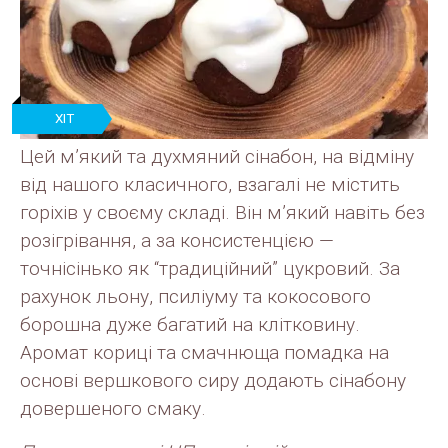
ХІТ
ПРОДАЖУ
Цей м’який та духмяний сінабон, на відміну
від нашого класичного, взагалі не містить
горіхів у своєму складі. Він м’який навіть без
розігрівання, а за консистенцією —
точнісінько як “традиційний” цукровий. За
рахунок льону, псиліуму та кокосового
борошна дуже багатий на клітковину.
Аромат кориці та смачнюща помадка на
основі вершкового сиру додають сінабону
довершеного смаку.