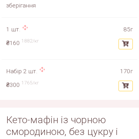
зберігання
1 шт.
85г
1882/кг
₴160
Набір 2 шт.
170г
1765/кг
₴300
Кето-мафін із чорною
смородиною, без цукру і