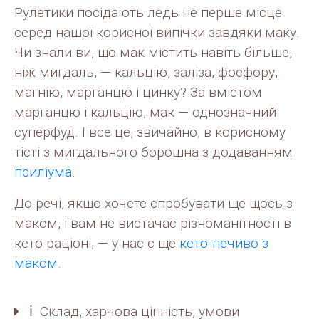
Рулетики посідають ледь не перше місце
серед нашої корисної випічки завдяки маку.
Чи знали ви, що мак містить навіть більше,
ніж мигдаль, — кальцію, заліза, фосфору,
магнію, марганцю і цинку? За вмістом
марганцю і кальцію, мак — однозначний
суперфуд. І все це, звичайно, в корисному
тісті з мигдального борошна з додаванням
псиліума
.
До речі, якщо хочете спробувати ще щось з
маком, і вам не вистачає різноманітності в
кето раціоні, — у нас є ще
кето-печиво з
маком
.
ℹ️ Склад, харчова цінність, умови