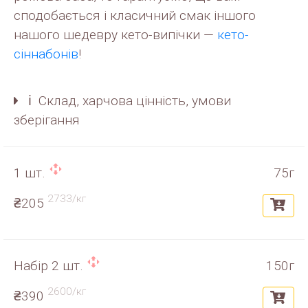
сподобається і класичний смак іншого
нашого шедевру кето-випічки —
кето-
сіннабонів
!
ℹ️ Склад, харчова цінність, умови
зберігання
1 шт.
75г
2733/кг
₴205
Набір 2 шт.
150г
2600/кг
₴390