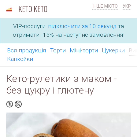
KETO KETO
ІНШЕ МІСТО
УКР
VIP-послуги:
підключити за 10 секунд
та
отримати -15% на наступне замовлення!
Вся продукція
Торти
Міні-торти
Цукерки
Ви
Капкейки
Кето-рулетики з маком -
без цукру і глютену