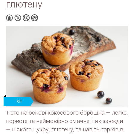
глютену
ХІТ
ПРОДАЖУ
Тісто на основі кокосового борошна — легке,
пористе та неймовірно смачне, і як завжди
— нiякого цукру, глютену, та навiть горiхiв в