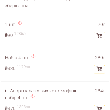
зберігання
1 шт.
70г
1286/кг
₴90
Набір 4 шт.
280г
1179/кг
₴330
Асорті кокосових кето-мафінів,
284г
набір 4 шт.
1303/кг
₴370