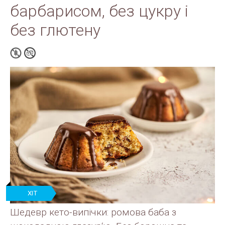
барбарисом, без цукру і
без глютену
ХІТ
ПРОДАЖУ
Шедевр кето-випічки: ромова баба з