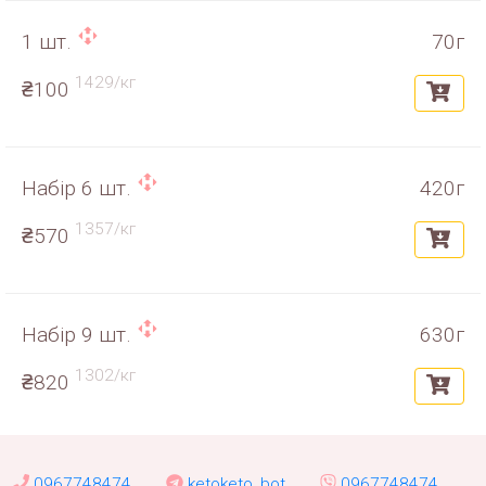
1 шт.
70г
1429/кг
₴100
Набір 6 шт.
420г
1357/кг
₴570
Набір 9 шт.
630г
1302/кг
₴820
0967748474
ketoketo_bot
0967748474