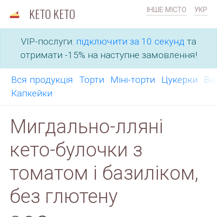
KETO KETO
ІНШЕ МІСТО
УКР
VIP-послуги:
підключити за 10 секунд
та
отримати -15% на наступне замовлення!
Вся продукція
Торти
Міні-торти
Цукерки
Ви
Капкейки
Мигдально-лляні
кето-булочки з
томатом і базиліком,
без глютену