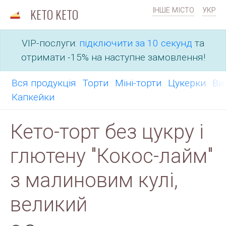
KETO KETO
ІНШЕ МІСТО
УКР
VIP-послуги:
підключити за 10 секунд
та
отримати -15% на наступне замовлення!
Вся продукція
Торти
Міні-торти
Цукерки
Ви
Капкейки
Кето-торт без цукру і
глютену "Кокос-лайм"
з малиновим кулі,
великий