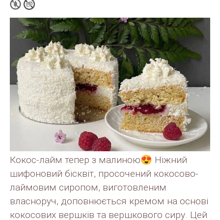
Кокос-лайм тепер з малиною😍 Ніжний
шифоновий бісквіт, просочений кокосово-
лаймовим сиропом, виготовленим
власноруч, доповнюється кремом на основі
кокосових вершків та вершкового сиру. Цей