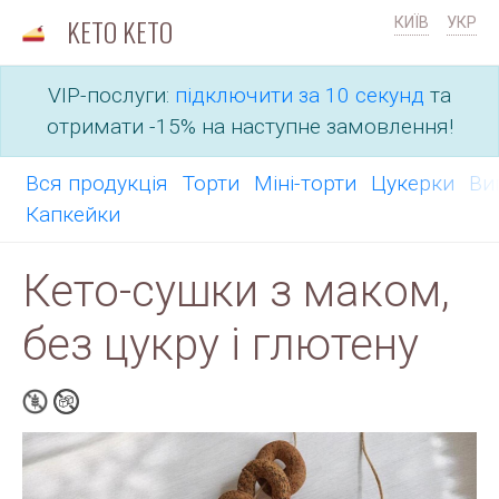
KETO KETO
КИÏВ
УКР
VIP-послуги:
підключити за 10 секунд
та
отримати -15% на наступне замовлення!
Вся продукція
Торти
Міні-торти
Цукерки
Ви
Капкейки
Кето-сушки з маком,
без цукру і глютену