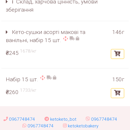
ℹ️ Склад, харчова цінність, умови
зберігання
Кето-сушки асорті макові та
146г
ванільні, набір 15 шт.
1678/кг
₴245
Набір 15 шт.
150г
1733/кг
₴260
0967748474
ketoketo_bot
0967748474
0967748474
ketoketobakery