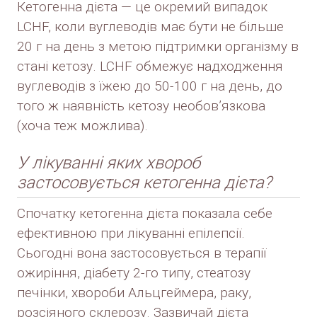
Кетогенна дієта — це окремий випадок
LCHF, коли вуглеводів має бути не більше
20 г на день з метою підтримки організму в
стані кетозу. LCHF обмежує надходження
вуглеводів з їжею до 50-100 г на день, до
того ж наявність кетозу необов’язкова
(хоча теж можлива).
У лікуванні яких хвороб
застосовується кетогенна дієта?
Спочатку кетогенна дієта показала себе
ефективною при лікуванні епілепсії.
Сьогодні вона застосовується в терапії
ожиріння, діабету 2-го типу, стеатозу
печінки, хвороби Альцгеймера, раку,
розсіяного склерозу. Зазвичай дієта