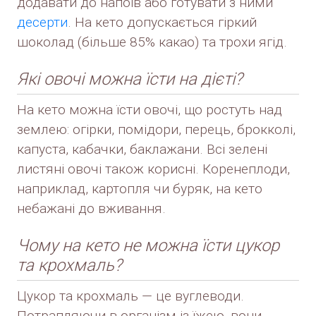
додавати до напоїв або готувати з ними
десерти
. На кето допускається гіркий
шоколад (більше 85% какао) та трохи ягід.
Які овочі можна їсти на дієті?
На кето можна їсти овочі, що ростуть над
землею: огірки, помідори, перець, брокколі,
капуста, кабачки, баклажани. Всі зелені
листяні овочі також корисні. Коренеплоди,
наприклад, картопля чи буряк, на кето
небажані до вживання.
Чому на кето не можна їсти цукор
та крохмаль?
Цукор та крохмаль — це вуглеводи.
Потрапляючи в організм із їжею, вони