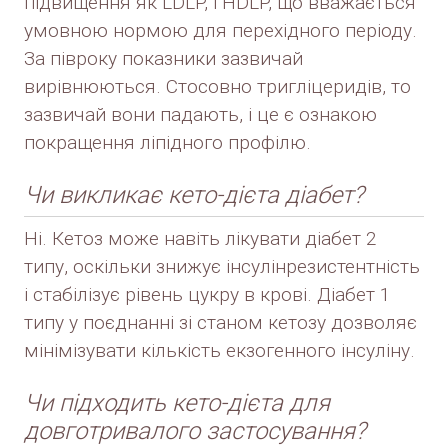
підвищення як LDLP, і HDLP, що вважається
умовною нормою для перехідного періоду.
За півроку показники зазвичай
вирівнюються. Стосовно тригліцеридів, то
зазвичай вони падають, і це є ознакою
покращення ліпідного профілю.
Чи викликає кето-дієта діабет?
Ні. Кетоз може навіть лікувати діабет 2
типу, оскільки знижує інсулінрезистентність
і стабілізує рівень цукру в крові. Діабет 1
типу у поєднанні зі станом кетозу дозволяє
мінімізувати кількість екзогенного інсуліну.
Чи підходить кето-дієта для
довготривалого застосування?