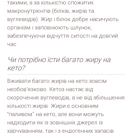
такими, а за кількістю спожитих
макронутрієнтів (білків, жирів та
вуглеводів). Жир і білок добре насичують
організм і заповнюють шлунок,
забезпечуючи відчуття ситості на довгий
час.
Чи потрібно їсти багато жиру на
кето?
Вживати багато жирів на кето зовсім
необов’язково. Кетоз настає від
скорочення вуглеводів, а не від збільшення
кількості жирів. Жири є основним
“паливом” на кето, але вони можуть
надходити як із зовнішніх джерел із
харчуванням, так і з ендогенних запасів