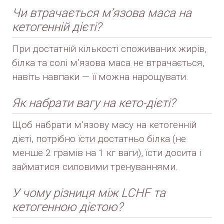
Чи втрачається м’язова маса на
кетогенній дієті?
При достатній кількості споживаних жирів,
білка та солі м’язова маса не втрачається,
навіть навпаки — її можна нарощувати.
Як набрати вагу на кето-дієті?
Щоб набрати м’язову масу на кетогенній
дієті, потрібно їсти достатньо білка (не
менше 2 грамів на 1 кг ваги), їсти досита і
займатися силовими тренуваннями.
У чому різниця між LCHF та
кетогенною дієтою?