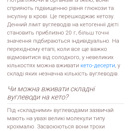
сприяють підвищенню рівня глюкози та
інсуліну в крові. Це перешкоджає кетозу.
Денний ліміт вуглеводів на кетогеннії дієті
становить приблизно 20 г, більш точні
значення підбираються індивідуально. На
перехідному етапі, коли все ще важко
відмовитися від солодкого, у невеликих
кількостях можна вживати
кето-десерти
, у
складі яких незначна кількість вуглеводів.
Чи можна вживати складні
вуглеводи на кето?
Під «складними» вуглеводами зазвичай
мають на увазі великі молекули типу
крохмалю. Засвоюються вони трохи