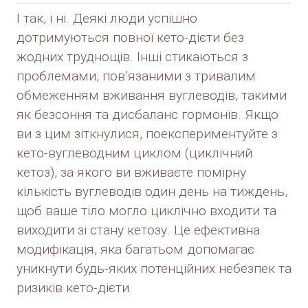
І так, і ні. Деякі люди успішно
дотримуються повної кето-дієти без
жодних труднощів. Інші стикаються з
проблемами, пов’язаними з тривалим
обмеженням вживання вуглеводів, такими
як безсоння та дисбаланс гормонів. Якщо
ви з цим зіткнулися, поекспериментуйте з
кето-вуглеводним циклом (циклічний
кетоз), за якого ви вживаєте помірну
кількість вуглеводів один день на тиждень,
щоб ваше тіло могло циклічно входити та
виходити зі стану кетозу. Це ефективна
модифікація, яка багатьом допомагає
уникнути будь-яких потенційних небезпек та
ризиків кето-дієти.